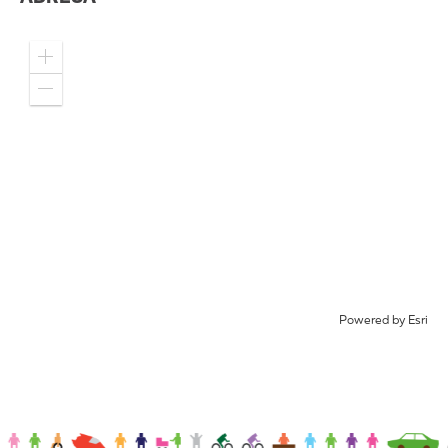
Zoom
in
Zoom
out
Powered by
Esri