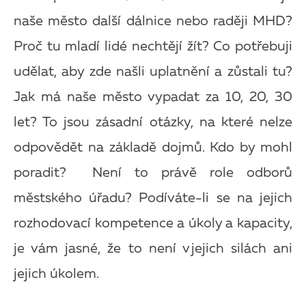
naše město další dálnice nebo raději MHD?
Proč tu mladí lidé nechtějí žít? Co potřebuji
udělat, aby zde našli uplatnění a zůstali tu?
Jak má naše město vypadat za 10, 20, 30
let? To jsou zásadní otázky, na které nelze
odpovědět na základě dojmů. Kdo by mohl
poradit? Není to právě role odborů
městského úřadu? Podíváte-li se na jejich
rozhodovací kompetence a úkoly a kapacity,
je vám jasné, že to není v
jejich silách ani
jejich úkolem.