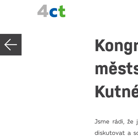
Kongr
městs
Kutn
Jsme rádi, že
diskutovat a s