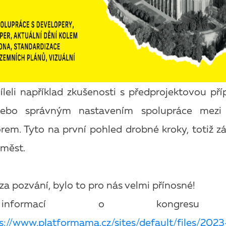
íleli například zkušenosti s předprojektovou pří
ebo správným nastavením spolupráce mez
rem. Tyto na první pohled drobné kroky, totiž zá
 měst.
a pozvání, bylo to pro nás velmi přínosné!
nformací o kongresu na
s://www.platformama.cz/sites/default/files/2