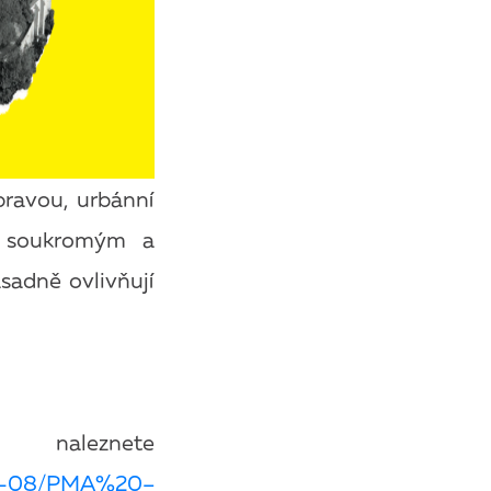
pravou, urbánní
i soukromým a
sadně ovlivňují
leznete
023-08/PMA%20–