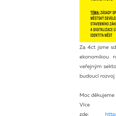
Za 4ct jsme sd
ekonomikou n
veřejným sekto
budoucí rozvoj
Moc děkujeme z
Více i
zde:
http