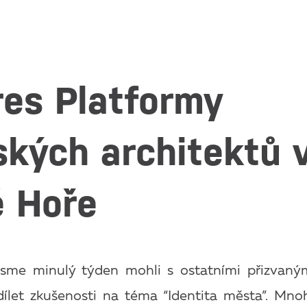
es Platformy
kých architektů 
é Hoře
 jsme minulý týden mohli s ostatními přizvaný
dílet zkušenosti na téma “Identita města”. Mnoho