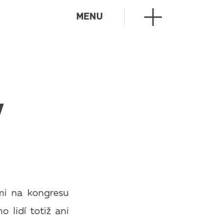
MENU
v
mi na kongresu
 lidí totiž ani