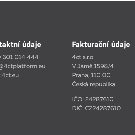
taktní údaje
Fakturační údaje
 601 014 444
4ct s.r.o
@4ctplatform.eu
V Jámě 1598/4
4ct.eu
Praha, 110 00
Česká republika
IČO: 24287610
DIČ: CZ24287610