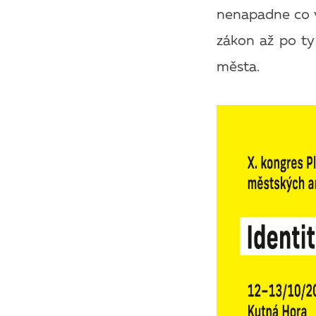
nenapadne co v
zákon až po ty
města.