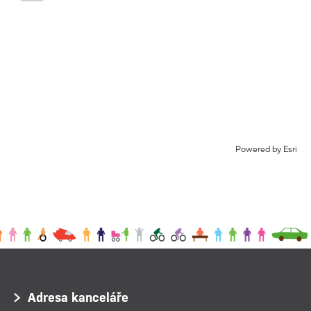
out
Powered by
Esri
Adresa kanceláře