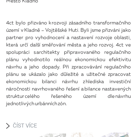
Město Kladno
4ct bylo přizváno k rozvoji zásadního transformačního
území v Kladně – Vojtěšské Huti. Byli jsme přizváni jako
partner pro vyhodnocení a nastavení rozvoje oblasti,
která určí další směřování města a jeho rozvoj. 4ct ve
spolupráci s architekty připravovaného regulačního
plánu vyhodnotilo reálnou ekonomickou efektivitu
návrhu a jeho dopady. Při zpracovávání regulačního
plánu se ukázalo jako důležité a užitečné zpracovat
ekonomickou bilanci návrhu z hlediska investiční
náročnosti navrhovaného řešení a bilance nastavených
struktur celého řešeného území dle návrhu
jednotlivých urbánních zón.
ČÍST VÍCE