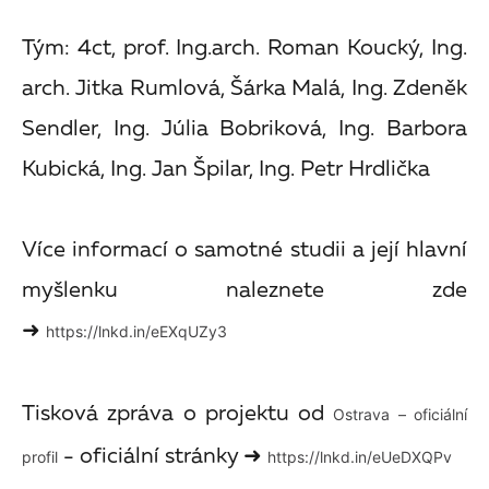
Tým: 4ct, prof. Ing.arch. Roman Koucký, Ing.
arch. Jitka Rumlová, Šárka Malá, Ing. Zdeněk
Sendler, Ing. Júlia Bobriková, Ing. Barbora
Kubická, Ing. Jan Špilar, Ing. Petr Hrdlička
Více informací o samotné studii a její hlavní
myšlenku naleznete zde
➜
https://lnkd.in/eEXqUZy3
Tisková zpráva o projektu od
Ostrava – oficiální
- oficiální stránky ➜
profil
https://lnkd.in/eUeDXQPv